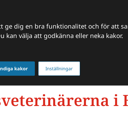
t ge dig en bra funktionalitet och för att s
u kan välja att godkänna eller neka kakor.
FFICIELLA INTYG
VETERINÄREN TIPSAR
JOBBA HO
ndiga kakor
Inställningar
s­veterinärerna i 