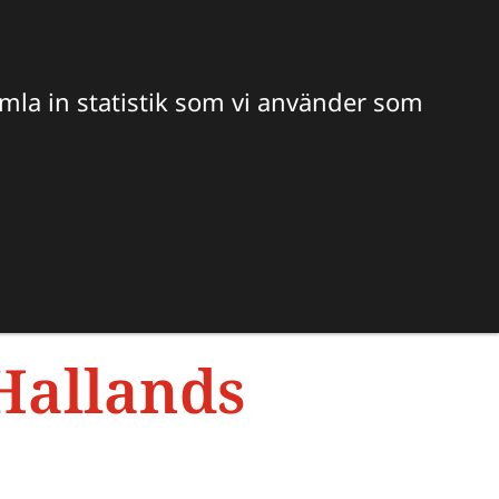
Hitta veterinär
Sök
amla in statistik som vi använder som
S OSS
Hallands 