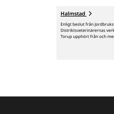
Landningsmeny
Halmstad
Enligt beslut från Jordbruks
Distriktsveterinärernas ve
Torup upphört från och me