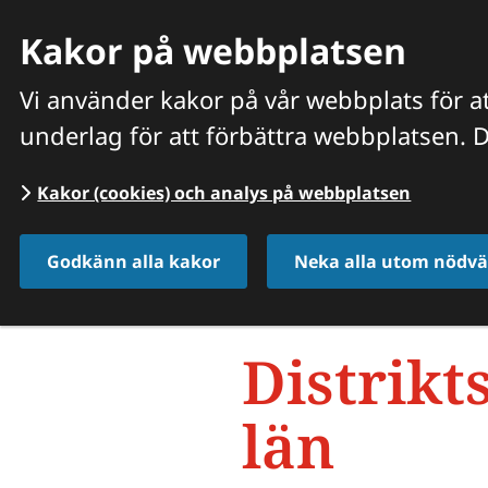
Kakor på webbplatsen
Vi använder kakor på vår webbplats för at
underlag för att förbättra webbplatsen. D
HITTA VETERINÄR
VÅRA PRISER OCH TJÄNSTER
O
Kakor (cookies) och analys på webbplatsen
Start
/
Hitta veterinär
/
Hallands län
Godkänn alla kakor
Neka alla utom nödvä
Distrikt
län