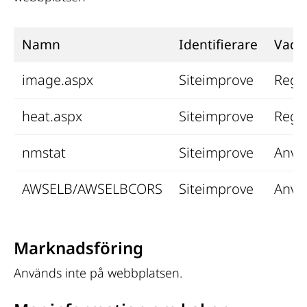
Namn
Identifierare
Vad 
image.aspx
Siteimprove
Regis
heat.aspx
Siteimprove
Regis
nmstat
Siteimprove
Använ
AWSELB/AWSELBCORS
Siteimprove
Använ
Marknadsföring
Används inte på webbplatsen.