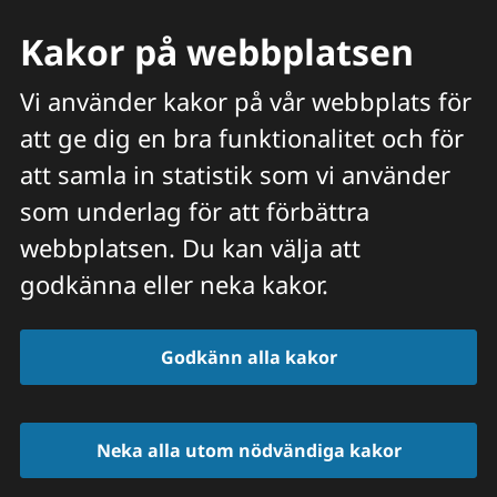
Kakor på webbplatsen
Vi använder kakor på vår webbplats för
att ge dig en bra funktionalitet och för
Meny
att samla in statistik som vi använder
Hitta veterinär
Sök
som underlag för att förbättra
webbplatsen. Du kan välja att
Start
/
Kakor (cookies) och analys
godkänna eller neka kakor.
Godkänn alla kakor
Kakor (cookies) och 
analys på 
Neka alla utom nödvändiga kakor