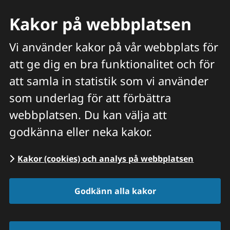
Kakor på webbplatsen
Vi använder kakor på vår webbplats för
att ge dig en bra funktionalitet och för
Meny
att samla in statistik som vi använder
Hitta veterinär
Sök
som underlag för att förbättra
webbplatsen. Du kan välja att
Start
/
Jobba hos oss
godkänna eller neka kakor.
Kakor (cookies) och analys på webbplatsen
Godkänn alla kakor