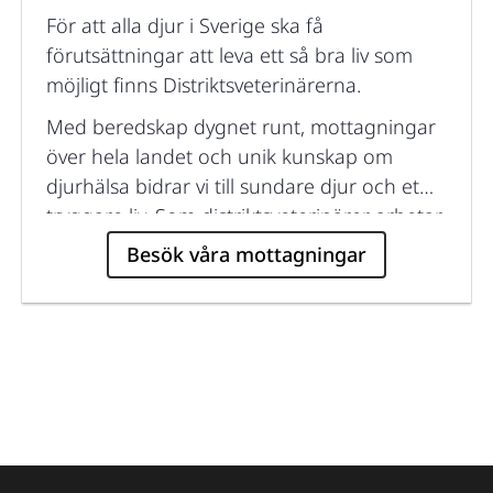
För att alla djur i Sverige ska få
förutsättningar att leva ett så bra liv som
möjligt finns Distriktsveterinärerna.
Med beredskap dygnet runt, mottagningar
över hela landet och unik kunskap om
djurhälsa bidrar vi till sundare djur och ett
tryggare liv. Som distriktsveterinärer arbetar
vi på uppdrag av privatpersoner, företag
Besök våra mottagningar
och myndigheter.