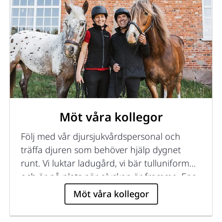
Möt våra kollegor
Följ med vår djursjukvårdspersonal och
träffa djuren som behöver hjälp dygnet
runt. Vi luktar ladugård, vi bär tulluniform
och är på plats när olyckan är framme. Ena
dagen är inte den andra lik.
Möt våra kollegor