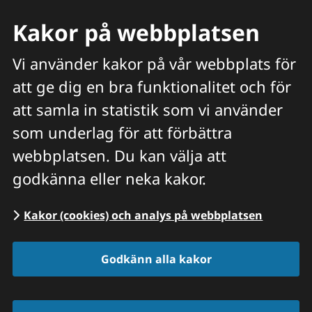
Kakor på webbplatsen
Vi använder kakor på vår webbplats för
att ge dig en bra funktionalitet och för
Meny
att samla in statistik som vi använder
Hitta veterinär
Sök
som underlag för att förbättra
webbplatsen. Du kan välja att
Start
/
Hitta veterinär
/
Kronobergs län
godkänna eller neka kakor.
Kakor (cookies) och analys på webbplatsen
Distrikts­
Godkänn alla kakor
veterinärerna i 
Kronobergs län