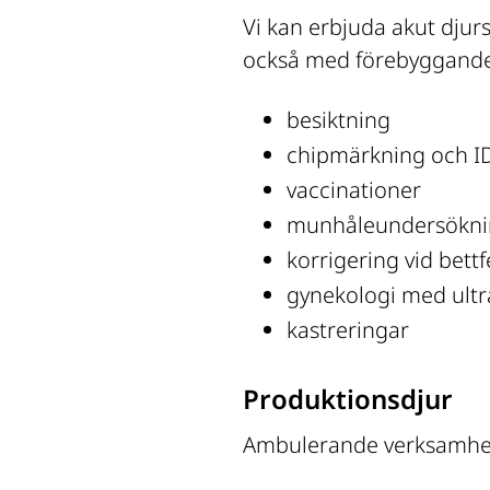
Vi kan erbjuda akut djur
också med förebyggande
besiktning
chipmärkning och ID
vaccinationer
munhåleundersökning
korrigering vid bettf
gynekologi med ult
kastreringar
Produktionsdjur
Ambulerande verksamhet m