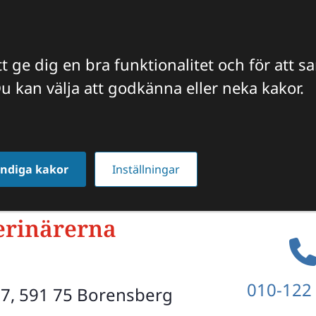
t ge dig en bra funktionalitet och för att s
u kan välja att godkänna eller neka kakor.
FFICIELLA INTYG
VETERINÄREN TIPSAR
JOBBA HO
Borensberg
ndiga kakor
Inställningar
erinär­erna
010-122
 7, 591 75 Borensberg