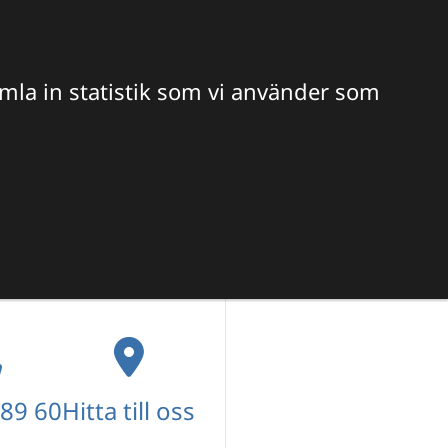
Hitta veterinär
Sök
amla in statistik som vi använder som
S OSS
 89 60
Hitta till oss