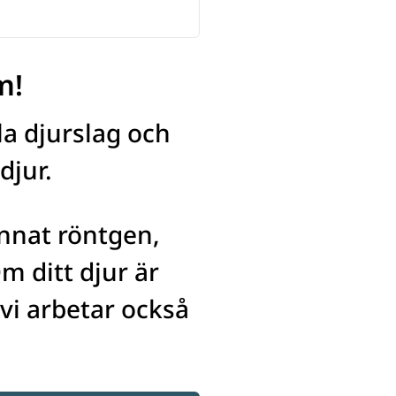
m!
a djurslag och 
djur.
nat röntgen, 
 ditt djur är 
vi arbetar också 