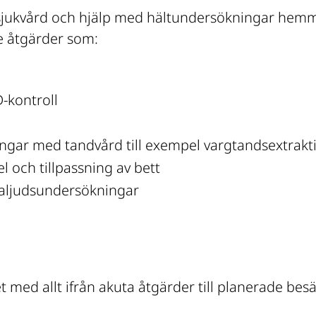
sjukvård och hjälp med hältundersökningar hemma i
 åtgärder som:
-kontroll
ar med tandvård till exempel vargtandsextrakti
el och tillpassning av bett
raljudsundersökningar
ed allt ifrån akuta åtgärder till planerade bes