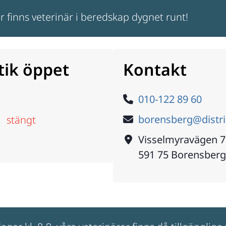
r finns veterinär i beredskap dygnet runt!
tik öppet
Kontakt
Telefon
010-122 89 60
E-post
borensberg@distri
stängt
Adress
Visselmyravägen 7
591 75
Borensberg