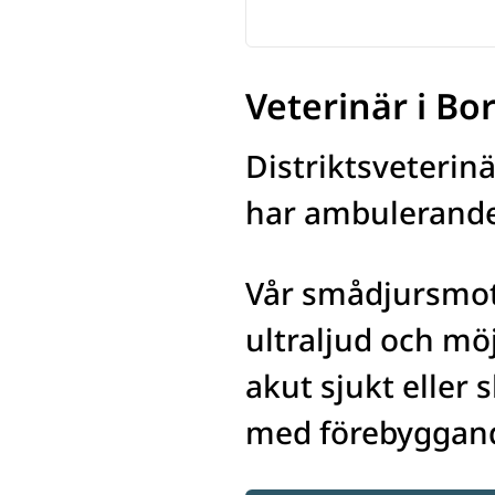
Veterinär i Bo
Distriktsveterin
har ambulerande 
Vår smådjursmot
ultraljud och möj
akut sjukt eller 
med förebyggand