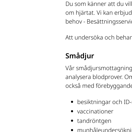
Du som känner att du vil
om hjärtat. Vi kan erbj
behov - Besättningsservi
Att undersöka och behand
Smådjur
Vår smådjursmottagning ä
analysera blodprover. Om d
också med förebyggande v
besiktningar och ID
vaccinationer
tandröntgen
munhåleundersöknin