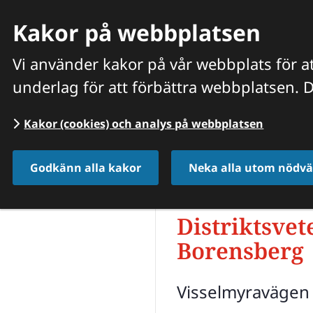
Kakor på webbplatsen
Vi använder kakor på vår webbplats för at
underlag för att förbättra webbplatsen. D
HITTA VETERINÄR
VÅRA PRISER OCH TJÄNSTER
O
Kakor (cookies) och analys på webbplatsen
Start
/
Hitta veterinär
/
Östergötlands län
/
Godkänn alla kakor
Neka alla utom nödvä
Distrikts­vet
Borensberg
Visselmyravägen