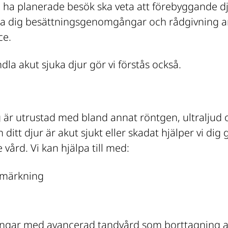
l ha planerade besök ska veta att förebyggande dj
uda dig besättningsgenomgångar och rådgivning an
ce.
la akut sjuka djur gör vi förstås också.
r utrustad med bland annat röntgen, ultraljud oc
itt djur är akut sjukt eller skadat hjälper vi dig g
ård. Vi kan hjälpa till med:
-märkning
gar med avancerad tandvård som borttagning av