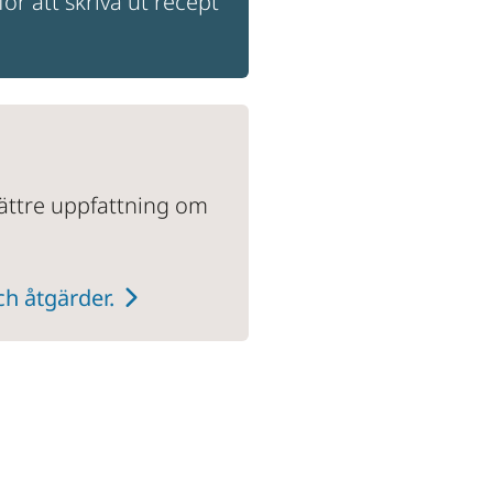
ör att skriva ut recept 
bättre uppfattning om 
ch åtgärder.