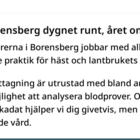
rensberg dygnet runt, året o
ärerna i Borensberg jobbar med all
praktik för häst och lantbrukets 
tagning är utrustad med bland an
lighet att analysera blodprover. Om
skadat hjälper vi dig givetvis, men 
e vård.