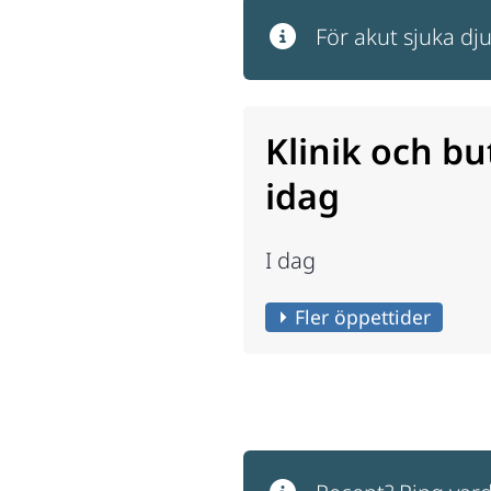
För akut sjuka dju
Klinik och bu
idag
I dag
Fler öppettider