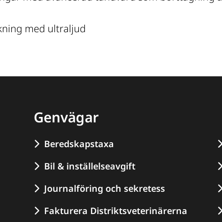
ning med ultraljud
Genvägar
Beredskapstaxa
Bil & inställelseavgift
Journalföring och sekretess
Fakturera Distriktsveterinärerna