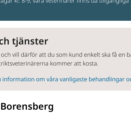
gar kl. 8-9, våra veterinärer finns då tillgängliga f
ch tjänster
 och vill därför att du som kund enkelt ska få en 
triktsveterinärerna kommer att kosta.
 du information om våra vanligaste behandlingar o
i Borensberg