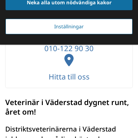
Folkungavägen 52, 596 95
Neka alla utom nödvändiga kakor
Väderstad
Inställningar
010-122 90 30
Hitta till oss
Veterinär i Väderstad dygnet runt, 
året om!
Distriktsveterinärerna i Väderstad 