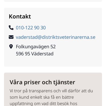
Kontakt
Telefon
010-122 90 30
E-post
vaderstad@distriktsveterinarerna.se
Adress
Folkungavägen 52
596 95
Väderstad
Våra priser och tjänster
Vi tror på transparens och vill därför att du 
som kund enkelt ska få en bättre 
uppfattning om vad ditt besök hos 