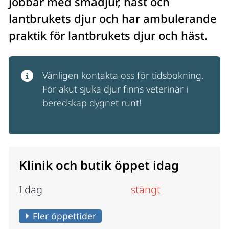
jobbar med smådjur, häst och 
lantbrukets djur och har ambulerande 
praktik för lantbrukets djur och häst.
Vänligen kontakta oss för tidsbokning. 
För akut sjuka djur finns veterinär i 
beredskap dygnet runt!
Klinik och butik öppet idag
I dag
stängt
Fler öppettider