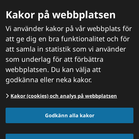
Kakor på webbplatsen
Vi använder kakor på vår webbplats för
att ge dig en bra funktionalitet och för
Meny
att samla in statistik som vi använder
Hitta veterinär
Sök
som underlag för att förbättra
webbplatsen. Du kan välja att
Start
/
Hitta veterinär
/
Östergötlands län
/
godkänna eller neka kakor.
Väderstad
Kakor (cookies) och analys på webbplatsen
Distrikts­veterinär­erna
Godkänn alla kakor
Väderstad