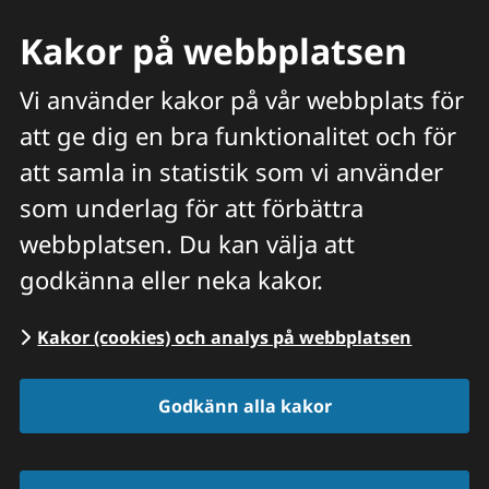
Kakor på webbplatsen
Vi använder kakor på vår webbplats för
att ge dig en bra funktionalitet och för
Meny
att samla in statistik som vi använder
Hitta veterinär
Sök
som underlag för att förbättra
webbplatsen. Du kan välja att
Start
/
Hitta veterinär
/
Värmlands län
/
Arvika
godkänna eller neka kakor.
Kakor (cookies) och analys på webbplatsen
Distrikts­veterinär­erna
Arvika
Godkänn alla kakor
Mötterudsvägen 4, 671 34 Arvika