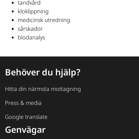
tandvård
kloklippning
medicinsk utredning
sårskador
blodanalys
Behöver du hjälp?
Hitta din närmsta mottagning
Press & media
Google translate
Genvägar