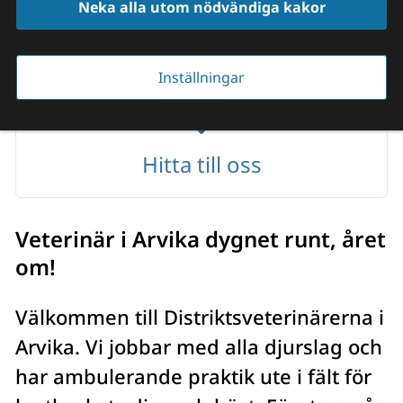
Neka alla utom nödvändiga kakor
010-122 87 00
Inställningar
Hitta till oss
Veterinär i Arvika dygnet runt, året 
om!
Välkommen till Distriktsveterinärerna i 
Arvika. Vi jobbar med alla djurslag och 
har ambulerande praktik ute i fält för 