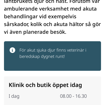
lantbrukets djur och häst. Förutom vår 
ambulerande verksamhet med akuta 
behandlingar vid exempelvis 
sårskador, kolik och akuta hältor så gör 
vi även planerade besök.
För akut sjuka djur finns veterinär i 
beredskap dygnet runt!
Klinik och butik öppet idag
I dag
08.00 - 16.30