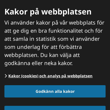
Kakor på webbplatsen
Vi använder kakor på vår webbplats för
att ge dig en bra funktionalitet och för
Meny
att samla in statistik som vi använder
Hitta veterinär
Sök
som underlag för att förbättra
webbplatsen. Du kan välja att
Start
/
Jobba hos oss
/
Lediga jobb
/
Lediga
godkänna eller neka kakor.
jobb - annonser
/
Receptionist till Stenungsund
- vikariat
Kakor (cookies) och analys på webbplatsen
Godkänn alla kakor
Receptionist till 