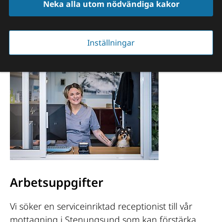
Neka alla utom nödvändiga kakor
Stenungsund - 
vikariat
Inställningar
Arbetsuppgifter
Vi söker en serviceinriktad receptionist till vår
mottagning i Stenungsund som kan förstärka