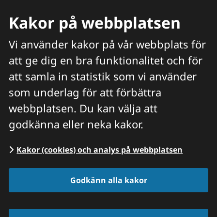
Kakor på webbplatsen
Vi använder kakor på vår webbplats för
att ge dig en bra funktionalitet och för
Meny
att samla in statistik som vi använder
Hitta veterinär
Sök
som underlag för att förbättra
webbplatsen. Du kan välja att
Start
/
Jobba hos oss
/
Lediga jobb
/
Lediga
godkänna eller neka kakor.
jobb - annonser
/
Veterinärer till Kalix
Kakor (cookies) och analys på webbplatsen
Godkänn alla kakor
Veterinärer till Kalix