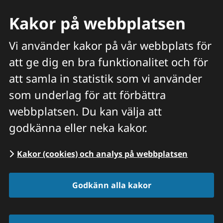
Kakor på webbplatsen
Vi använder kakor på vår webbplats för
att ge dig en bra funktionalitet och för
Meny
att samla in statistik som vi använder
Hitta veterinär
Sök
som underlag för att förbättra
webbplatsen. Du kan välja att
Start
/
Våra priser och tjänster
/
Behandling i
godkänna eller neka kakor.
mun | HÄST och KAMELIDER
Kakor (cookies) och analys på webbplatsen
Godkänn alla kakor
Behandling i mun 
häst och kamelider