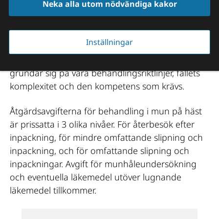
Neka alla utom nödvändiga kakor
Pris från 265 kr - 1 720 kr
Inställningar
Vissa av våra åtgärder delas in i nivåer. Nivåerna 
grundar sig på våra behandlingsriktlinjer, fallets 
komplexitet och den kompetens som krävs.
Åtgärdsavgifterna för behandling i mun på häst 
är prissatta i 3 olika nivåer. För återbesök efter 
inpackning, för mindre omfattande slipning och 
inpackning, och för omfattande slipning och 
inpackningar. Avgift för munhåleundersökning 
och eventuella läkemedel utöver lugnande 
läkemedel tillkommer.