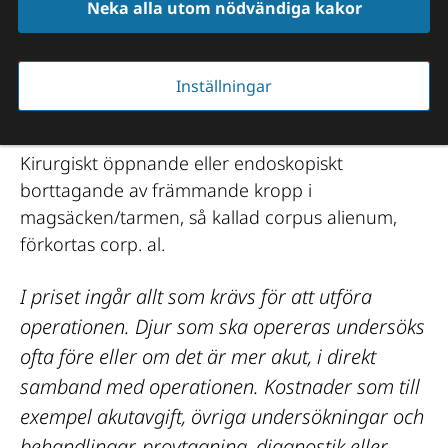
Neka alla utom nödvändiga kakor
operation hund
Inställningar
18 455 kr
Kirurgiskt öppnande eller endoskopiskt 
borttagande av främmande kropp i 
magsäcken/tarmen, så kallad corpus alienum, 
förkortas corp. al.
I priset ingår allt som krävs för att utföra 
operationen. Djur som ska opereras undersöks 
ofta före eller om det är mer akut, i direkt 
samband med operationen. Kostnader som till 
exempel akutavgift, övriga undersökningar och 
behandlingar, provtagning, diagnostik eller 