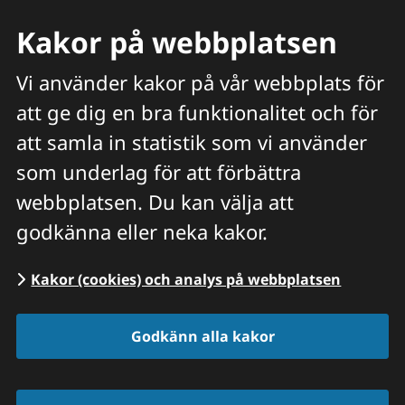
Kakor på webbplatsen
Vi använder kakor på vår webbplats för
att ge dig en bra funktionalitet och för
Meny
att samla in statistik som vi använder
Hitta veterinär
Sök
som underlag för att förbättra
webbplatsen. Du kan välja att
Start
/
Våra priser och tjänster
/
Gastro
godkänna eller neka kakor.
Enterotomi | HUND
Kakor (cookies) och analys på webbplatsen
Godkänn alla kakor
Främmande 
kropp/föremål 