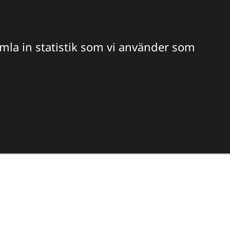
Hitta veterinär
Sök
amla in statistik som vi använder som
S OSS