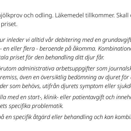
ölkprov och odling. Läkemedel tillkommer. Skall od
 priset.
r inleder vi alltid vår debitering med en grundavgift 
- en eller flera - beroende på åkomma. Kombination
la priset för den behandling ditt djur får.
örutom administrativa arbetsuppgifter som journalskr
remiss, även en översiktlig bedömning av djuret för a
der som behövs, utifrån djurets symptom eller sjuk
lla med en start-, klinik- eller patientavgift och inne
ets specifika problematik.
 på en specifik åtgärd eller behandling och kan kom