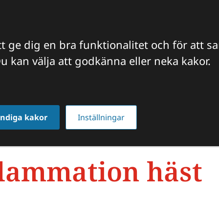
t ge dig en bra funktionalitet och för att s
u kan välja att godkänna eller neka kakor.
FFICIELLA INTYG
VETERINÄREN TIPSAR
JOBBA HO
ammation | HÄST
ndiga kakor
Inställningar
flammation häst