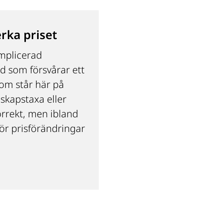
erka priset
mplicerad 
 som försvårar ett 
som står här på 
skapstaxa eller 
orrekt, men ibland 
för prisförändringar 