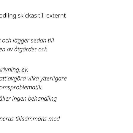
ling skickas till externt 
och lägger sedan till 
en av åtgärder och 
ivning, ev. 
tt avgöra vilka ytterligare 
domsproblematik.
håller ingen behandling 
bineras tillsammans med 