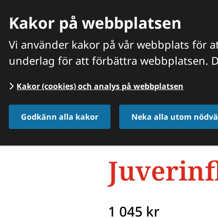
Kakor på webbplatsen
Vi använder kakor på vår webbplats för at
underlag för att förbättra webbplatsen. D
HITTA VETERINÄR
VÅRA PRISER OCH TJÄNSTER
O
Kakor (cookies) och analys på webbplatsen
Start
/
Våra priser och tjänster
/
Juverinfl
Godkänn alla kakor
Neka alla utom nödvä
Juverin
1 045 kr