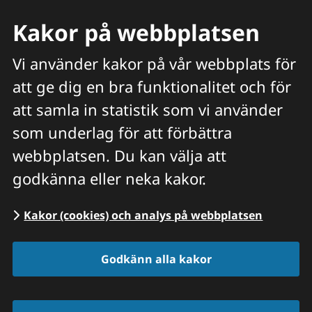
Kakor på webbplatsen
Vi använder kakor på vår webbplats för
att ge dig en bra funktionalitet och för
Meny
att samla in statistik som vi använder
Hitta veterinär
Sök
som underlag för att förbättra
webbplatsen. Du kan välja att
Start
/
Våra priser och tjänster
/
Kastration |
godkänna eller neka kakor.
PRODUKTIONSDJUR
Kakor (cookies) och analys på webbplatsen
Godkänn alla kakor
Kastration 
produktionsdjur