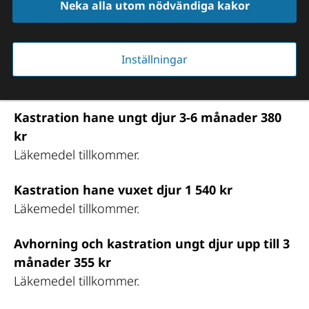
Neka alla utom nödvändiga kakor
Kastration hane ungt djur upp till 3 månader 
Inställningar
240 kr 
Läkemedel tillkommer.
Kastration hane ungt djur 3-6 månader 380 
kr
Läkemedel tillkommer.
Kastration hane vuxet djur 1 540 kr 
Läkemedel tillkommer.
Avhorning och kastration ungt djur upp till 3 
månader 355 kr 
Läkemedel tillkommer.