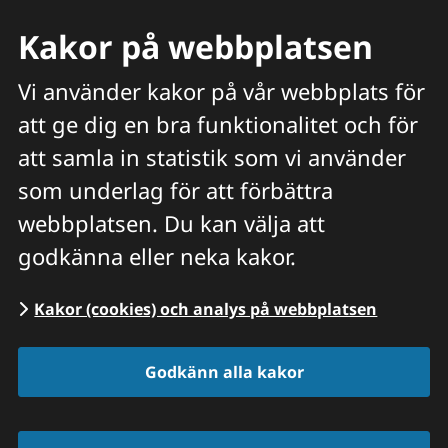
Kakor på webbplatsen
Vi använder kakor på vår webbplats för
att ge dig en bra funktionalitet och för
Meny
att samla in statistik som vi använder
Hitta veterinär
Sök
som underlag för att förbättra
webbplatsen. Du kan välja att
Start
/
Våra priser och tjänster
/
Löpmage |
godkänna eller neka kakor.
PRODUKTIONSDJUR
Kakor (cookies) och analys på webbplatsen
Godkänn alla kakor
Löpmage operation 
produktionsdjur