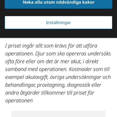
Neka alla utom nödvändiga kakor
5 320 kr
Inställningar
Operation av löpmage
I priset ingår allt som krävs för att utföra 
operationen. Djur som ska opereras undersöks 
ofta före eller om det är mer akut, i direkt 
samband med operationen. Kostnader som till 
exempel akutavgift, övriga undersökningar och 
behandlingar, provtagning, diagnostik eller 
andra åtgärder tillkommer till priset för 
operationen