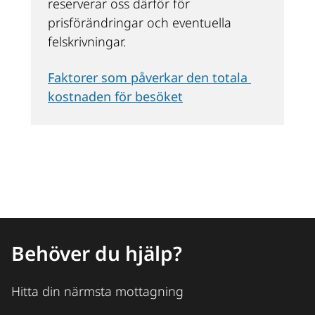
reserverar oss därför för 
prisförändringar och eventuella 
felskrivningar.
Faktorer som påverkar den totala 
kostnaden för besöket
Behöver du hjälp?
Hitta din närmsta mottagning