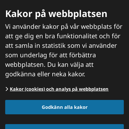
Kakor på webbplatsen
Vi använder kakor på vår webbplats för
att ge dig en bra funktionalitet och för
Meny
att samla in statistik som vi använder
Hitta veterinär
Sök
som underlag för att förbättra
webbplatsen. Du kan välja att
Start
/
Våra priser och tjänster
/
Pälsvård,
godkänna eller neka kakor.
klippning | KATT
Kakor (cookies) och analys på webbplatsen
Godkänn alla kakor
Pälsvård, klippning 
katt