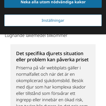
Neka alla utom nödvändiga kakor
1 160 kr
Inställningar
Pälsvård eller klippning upp till 45 minuter. 
Lugnande läkemedel tillkommer
Det specifika djurets situation 
eller problem kan påverka priset
Priserna på vår webbplats gäller i 
normalfallet och när det är en 
okomplicerad sjukdomsbild. Besök 
med djur som har komplexa skador 
eller tillstånd som försvårar ett 
ingrepp eller innebär en ökad risk, 