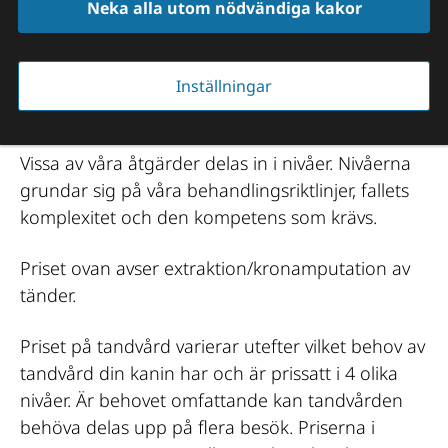
Neka alla utom nödvändiga kakor
smådjur
Inställningar
Pris från 6 220 kr - 13 030 kr
Vissa av våra åtgärder delas in i nivåer. Nivåerna 
grundar sig på våra behandlingsriktlinjer, fallets 
komplexitet och den kompetens som krävs.
Priset ovan avser extraktion/kronamputation av 
tänder.
Priset på tandvård varierar utefter vilket behov av 
tandvård din kanin har och är prissatt i 4 olika 
nivåer. Är behovet omfattande kan tandvården 
behöva delas upp på flera besök. Priserna i 