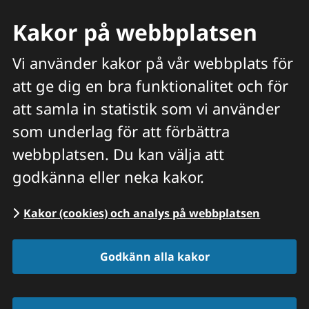
Kakor på webbplatsen
Vi använder kakor på vår webbplats för
att ge dig en bra funktionalitet och för
Meny
att samla in statistik som vi använder
Hitta veterinär
Sök
som underlag för att förbättra
webbplatsen. Du kan välja att
Start
/
Våra priser och tjänster
/
godkänna eller neka kakor.
Tandextraktion | KANIN och ÖVRIGA SMÅDJUR
Kakor (cookies) och analys på webbplatsen
Godkänn alla kakor
Tandextraktion 
kanin och övriga 