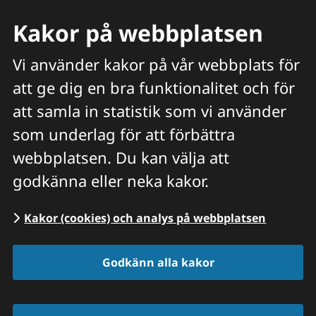
Kakor på webbplatsen
Vi använder kakor på vår webbplats för
att ge dig en bra funktionalitet och för
Meny
att samla in statistik som vi använder
Hitta veterinär
Sök
som underlag för att förbättra
webbplatsen. Du kan välja att
Start
/
Våra priser och tjänster
/
Intyg | ALLA
godkänna eller neka kakor.
DJURSLAG
Kakor (cookies) och analys på webbplatsen
Godkänn alla kakor
Intyg eller utlåtande 
alla djurslag