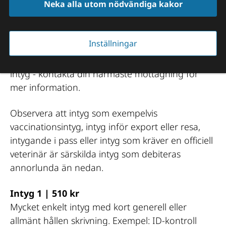
Neka alla utom nödvändiga kakor
Vi hjälper dig med veterinärintyg av olika slag. 
Inställningar
Intygets/utlåtandets art och omfattning avgör 
nivå och pris. Har du behov av ett utlåtande eller 
intyg - kontakta din närmaste mottagning för 
mer information.
Observera att intyg som exempelvis 
vaccinationsintyg, intyg inför export eller resa, 
intygande i pass eller intyg som kräver en officiell 
veterinär är särskilda intyg som debiteras 
annorlunda än nedan.
Intyg 1 | 510 kr
Mycket enkelt intyg med kort generell eller 
allmänt hållen skrivning. Exempel: ID-kontroll