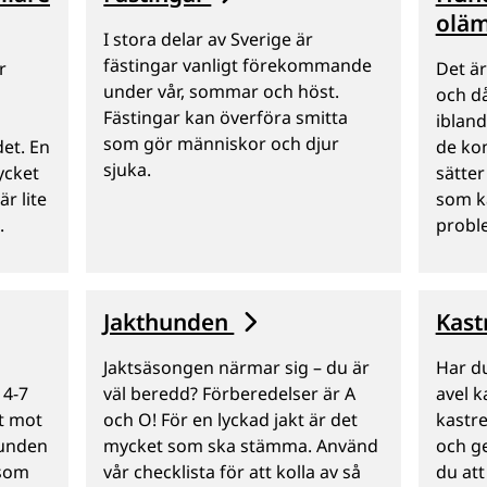
oläm
I stora delar av Sverige är
fästingar vanligt förekommande
r
Det är
under vår, sommar och höst.
och d
Fästingar kan överföra smitta
ibland
som gör människor och djur
det. En
de ko
sjuka.
ycket
sätter
r lite
som ka
.
proble
Jakthunden
Kast
Jaktsäsongen närmar sig – du är
Har du
 4-7
väl beredd? Förberedelser är A
avel k
t mot
och O! För en lyckad jakt är det
kastr
hunden
mycket som ska stämma. Använd
och g
 som
vår checklista för att kolla av så
du att