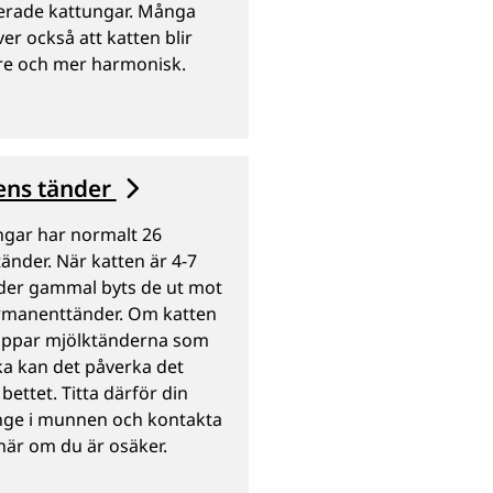
erade kattungar. Många
er också att katten blir
re och mer harmonisk.
ens tänder
ngar har normalt 26
änder. När katten är 4-7
er gammal byts de ut mot
rmanenttänder. Om katten
tappar mjölktänderna som
ka kan det påverka det
bettet. Titta därför din
nge i munnen och kontakta
när om du är osäker.