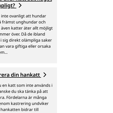
pligt?
 inte ovanligt att hundar
å främst unghundar och
 även katter äter allt möjligt
mmer över. Då de ibland
 i sig direkt olämpliga saker
n vara giftiga eller orsaka
m...
rera din hankatt
 en katt som inte används i
anske du ska tänka på att
era. Fördelarna är många
enom kastrering undviker
 hankatten bidrar till