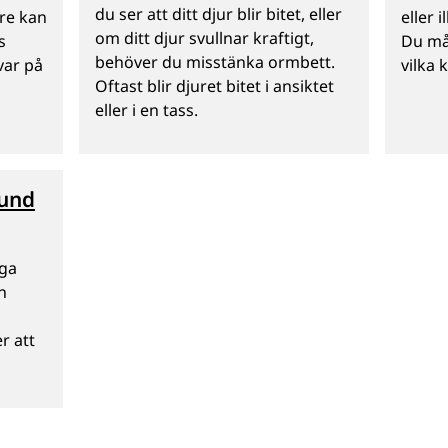
du ser att ditt djur blir bitet, eller
tre kan
eller i
om ditt djur svullnar kraftigt,
s
Du mås
behöver du misstänka ormbett.
svar på
vilka 
Oftast blir djuret bitet i ansiktet
eller i en tass.
hund
nga
n
r att