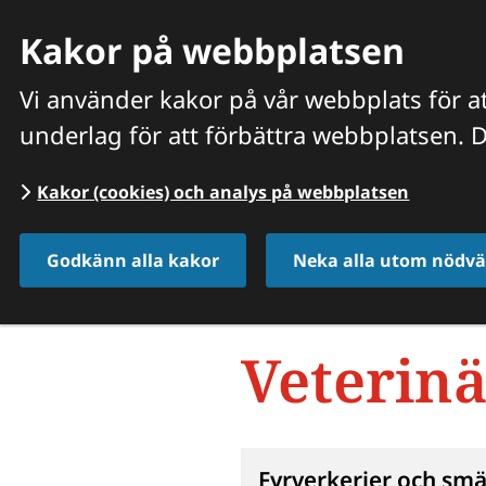
Kakor på webbplatsen
Vi använder kakor på vår webbplats för at
underlag för att förbättra webbplatsen. D
HITTA VETERINÄR
VÅRA PRISER OCH TJÄNSTER
O
Kakor (cookies) och analys på webbplatsen
Start
/
Veterinären tipsar
/
Smådjur
Godkänn alla kakor
Neka alla utom nödvä
Veterinä
Landningsmeny
Fyrverkerier och smä