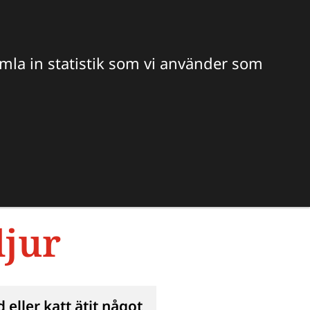
Hitta veterinär
Sök
amla in statistik som vi använder som
S OSS
djur
 eller katt ätit något