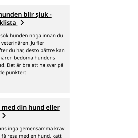
unden blir sjuk -
klista
sök hunden noga innan du
 veterinären. Ju fler
ter du har, desto bättre kan
inären bedöma hundens
ånd. Det är bra att ha svar på
de punkter:
 med din hund eller
inns inga gemensamma krav
t få resa med en hund, katt