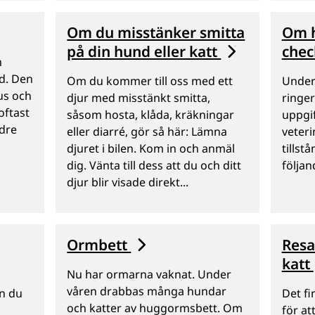
Om du misstänker smitta
Om h
på din hund eller katt
chec
m
d. Den
Om du kommer till oss med ett
Under
rus och
djur med misstänkt smitta,
ringer
oftast
såsom hosta, klåda, kräkningar
uppgif
ldre
eller diarré, gör så här: Lämna
veter
djuret i bilen. Kom in och anmäl
tillst
dig. Vänta till dess att du och ditt
följan
djur blir visade direkt...
Ormbett
Resa
katt
Nu har ormarna vaknat. Under
våren drabbas många hundar
n du
Det f
och katter av huggormsbett. Om
för at