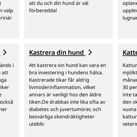
t
att du och din hund är väl
oplan
n valp
förberedda!
upplev
rinär
lugna
t
Kastrera din hund
Katt
änds i
Att kastrera sin hund kan vara en
Kattu
 att
bra investering i hundens hälsa.
mjölkt
nga
Kastrerade tikar får aldrig
månad
iker
livmoderinflammation, vilket
30 pe
e
annars är vanligt hos den äldre
inte 
 också
tiken.De drabbas inte lika ofta av
den s
 mer
diabetes och juvertumörer, och
vuxna 
besvärliga skendräktigheter
kattu
uteblir.
veteri