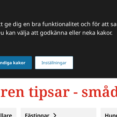
t ge dig en bra funktionalitet och för att s
u kan välja att godkänna eller neka kakor.
FFICIELLA INTYG
VETERINÄREN TIPSAR
JOBBA HO
ndiga kakor
Inställningar
ren tipsar - små
llare
Fästingar
Hund