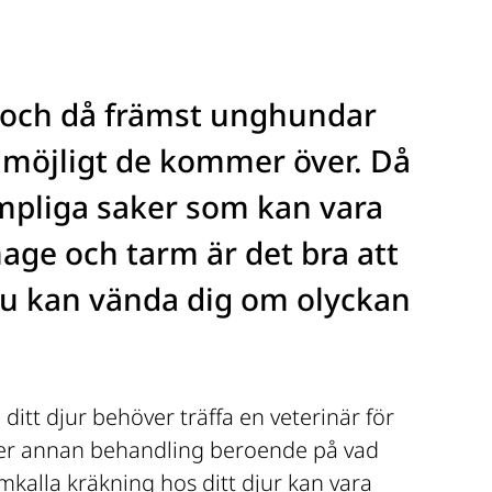
r och då främst unghundar 
t möjligt de kommer över. Då 
ämpliga saker som kan vara 
age och tarm är det bra att 
du kan vända dig om olyckan 
itt djur behöver träffa en veterinär för 
ller annan behandling beroende på vad 
mkalla kräkning hos ditt djur kan vara 