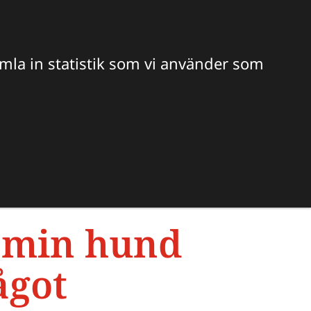
Hitta veterinär
Sök
amla in statistik som vi använder som
S OSS
 min hund 
ågot 