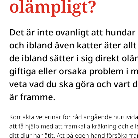
olämpligt?
dor
a
dor
Det är inte ovanligt att hunda
dor
och ibland även katter äter all
r
dor
tur
de ibland sätter i sig direkt ol
dor
giftiga eller orsaka problem i m
r
veta vad du ska göra och vart 
är framme.
Kontakta veterinär för råd angående huruvida d
att få hjälp med att framkalla kräkning och e
ditt djur har ätit. Att på egen hand försöka fra