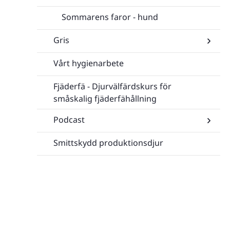
Sommarens faror - hund
Gris
Vårt hygienarbete
Undersi
för
Gris
Fjäderfä - Djurvälfärdskurs för
småskalig fjäderfähållning
Podcast
Smittskydd produktionsdjur
Undersi
för
Podcast