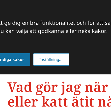
t ge dig en bra funktionalitet och för att s
u kan välja att godkänna eller neka kakor.
FFICIELLA INTYG
VETERINÄREN TIPSAR
JOBBA HO
eller katt ätit något olämpligt?
ndiga kakor
Inställningar
Vad gör jag när
eller katt ätit n