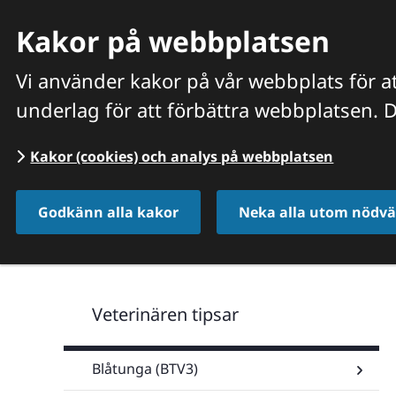
Kakor på webbplatsen
Vi använder kakor på vår webbplats för at
underlag för att förbättra webbplatsen. D
HITTA VETERINÄR
VÅRA PRISER OCH TJÄNSTER
O
Kakor (cookies) och analys på webbplatsen
Start
/
Veterinären tipsar
/
Smådjur
/
Hund 
Godkänn alla kakor
Neka alla utom nödvä
Veterinären tipsar
Blåtunga (BTV3)