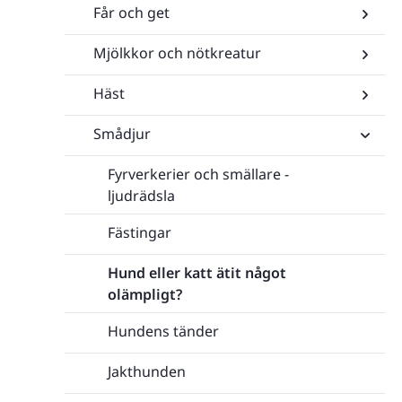
Får och get
Undersi
för
Blåtung
Mjölkkor och nötkreatur
Undersi
(BTV3)
för
Får
Häst
Undersi
och
för
get
Mjölkko
Smådjur
Undersi
och
för
nötkrea
Häst
Fyrverkerier och smällare -
Undersi
för
ljudrädsla
Smådju
Fästingar
Hund eller katt ätit något
olämpligt?
Hundens tänder
Jakthunden