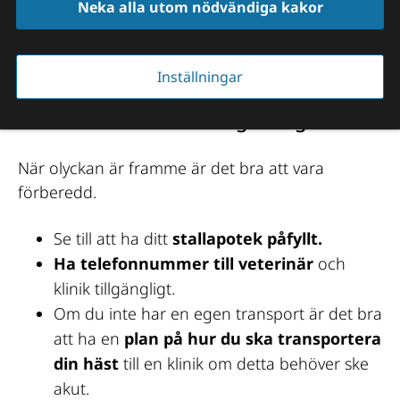
Neka alla utom nödvändiga kakor
Våra hästar har en speciell förmåga 
Inställningar
att skada sig på saker man inte 
trodde fanns i dess omgivning.
När olyckan är framme är det bra att vara 
förberedd.
Se till att ha ditt 
stallapotek påfyllt.
Ha telefonnummer till veterinär
 och 
klinik tillgängligt.
Om du inte har en egen transport är det bra 
att ha en 
plan på hur du ska transportera 
din häst
 till en klinik om detta behöver ske 
akut.