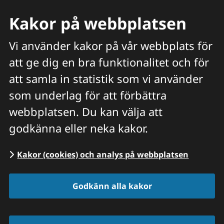
Kakor på webbplatsen
Vi använder kakor på vår webbplats för
att ge dig en bra funktionalitet och för
Meny
att samla in statistik som vi använder
Hitta veterinär
Sök
som underlag för att förbättra
webbplatsen. Du kan välja att
Start
/
Veterinären tipsar
/
Häst
/
Sårskador
godkänna eller neka kakor.
och stelkramp
Kakor (cookies) och analys på webbplatsen
Godkänn alla kakor
Sårskador och 
stelkramp häst